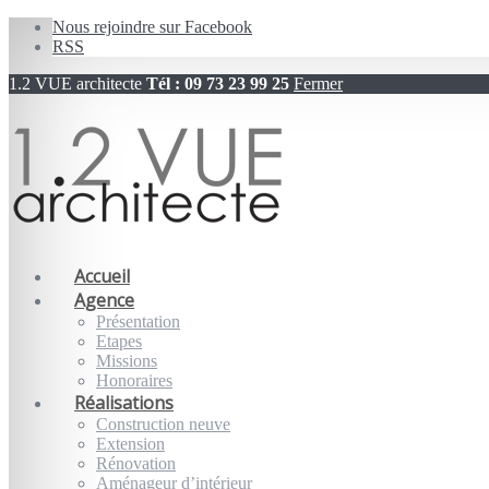
Nous rejoindre sur Facebook
RSS
1.2 VUE architecte
Tél : 09 73 23 99 25
Fermer
Accueil
Agence
Présentation
Etapes
Missions
Honoraires
Réalisations
Construction neuve
Extension
Rénovation
Aménageur d’intérieur