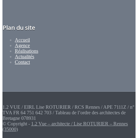
Plan du site
Accueil
Agence
Réalisations
Actualités
Contact
1.2 VUE / EIRL Lise ROTURIER / RCS Rennes / APE 7111Z / n°
TVA FR 64 751 642 703 / Tableau de l’ordre des architectes de
Bretagne 078931
© Copyright -
1.2 Vue – architecte / Lise ROTURIER – Rennes
(35000)