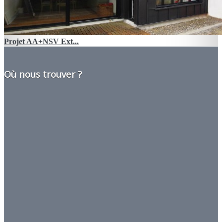
Projet AA
+
NSV Ext...
Où nous trouver ?