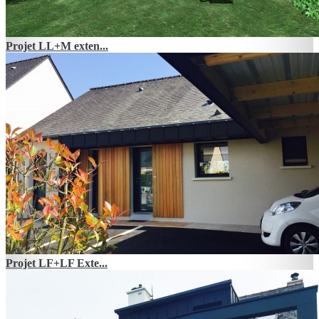
Projet LL
+
M exten...
Projet LF
+
LF Exte...