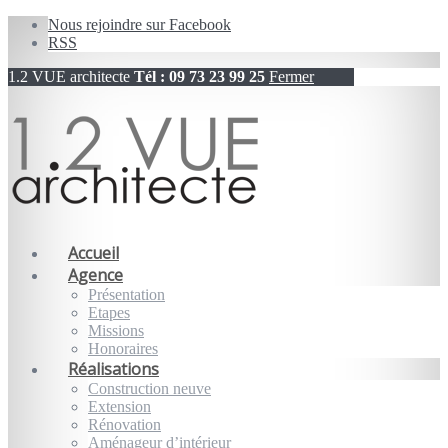
Nous rejoindre sur Facebook
RSS
1.2 VUE architecte
Tél : 09 73 23 99 25
Fermer
Accueil
Agence
Présentation
Etapes
Missions
Honoraires
Réalisations
Construction neuve
Extension
Rénovation
Aménageur d’intérieur